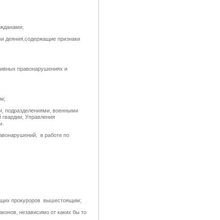
ажданами;
и деяния,содержащие признаки
ативных правонарушениях и
м;
и, подразделениями, военными
 гвардии, Управления
ы.
авонарушений, в работе по
оящих прокуроров вышестоящим;
онов, независимо от каких бы то