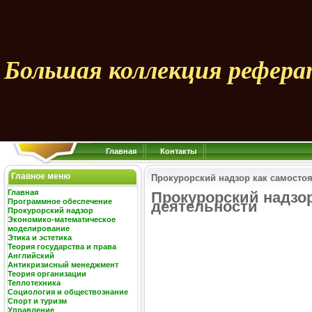
Большая коллекция рефера
Главная
Контакты
Главное меню
Прокурорский надзор как самостоя
Главная
Прокурорский надзор
Программное обеспечение
деятельности
Прокурорский надзор
Экономико-математическое
моделирование
Этика и эстетика
Теория государства и права
Английский
Антикризисный менеджмент
Теория организации
Теплотехника
Социология и обществознание
Спорт и туризм
Управление