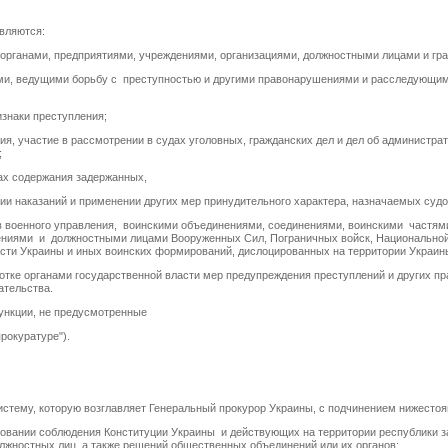
вляются:
рганами, предприятиями, учреждениями, организациями, должностными лицами и гр
и, ведущими борьбу с преступностью и другими правонарушениями и расследующим
знаки преступления;
, участие в рассмотрении в судах уголовных, гражданских дел и дел об администр
;
х содержания задержанных,
ии наказаний и применении других мер принудительного характера, назначаемых судо
 военного управления, воинскими объединениями, соединениями, воинскими частям
ниями и должностными лицами Вооруженных Сил, Пограничных войск, Национальной
сти Украины и иных воинских формирований, дислоцированных на территории Украин
ке органами государственной власти мер предупреждения преступлений и других пр
ательства.
нкции, не предусмотренные
рокуратуре").
истему, которую возглавляет Генеральный прокурор Украины, с подчинением нижест
ании соблюдения Конституции Украины и действующих на территории республики зак
олжностных лиц, а также решений общественных объединений или их органов;