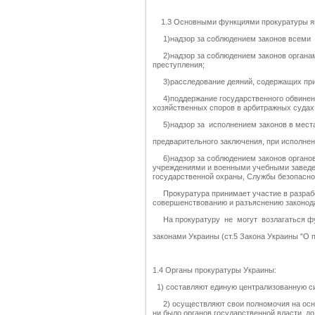
1.3 Основными функциями прокуратуры я
1)надзор за соблюдением законов всеми о
2)надзор за соблюдением законов органам
преступления;
3)расследование деяний, содержащих при
4)поддержание государственного обвинения
хозяйственных споров в арбитражных судах
5)надзор за исполнением законов в места
предварительного заключения, при исполнен
6)надзор за соблюдением законов органов
учреждениями и военными учебными заведе
государственной охраны, Службы безопасно
Прокуратура принимает участие в разработ
совершенствованию и разъяснению законод
На прокуратуру не могут возлагаться фу
законами Украины (ст.5 Закона Украины "О п
1.4 Органы прокуратуры Украины:
1) составляют единую централизованную с
2) осуществляют свои полномочия на основ
ни было органов государственной власти, д