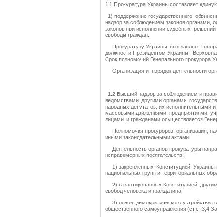
1.1 Прокуратура Украины составляет единую
1) поддержание государственного обвинения
надзор за соблюдением законов органами, 
законов при исполнении судебных решений 
свободы граждан.
Прокуратуру Украины возглавляет Генерал
должности Президентом Украины. Верховна
Срок полномочий Генерального прокурора Ук
Организация и порядок деятельности орган
1.2 Высший надзор за соблюдением и прав
ведомствами, другими органами государств
народных депутатов, их исполнительными и
массовыми движениями, предприятиями, уч
лицами и гражданами осуществляется Гене
Полномочия прокуроров, организация, нача
иными законодательными актами.
Деятельность органов прокуратуры направл
неправомерных посягательств:
1) закрепленных Конституцией Украины не
национальных групп и территориальных обр
2) гарантированных Конституцией, другим
свобод человека и гражданина;
3) основ демократического устройства гос
общественного самоуправления (ст.ст.3,4 За