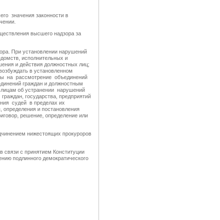
его значения законности в
чении.
ествления высшего надзора за
ора. При установлении нарушений
домств, исполнительных и
шения и действия должностных лиц;
 возбуждать в установленном
алы на рассмотрение объединений
единений граждан и должностным
м лицам об устранении нарушений
 граждан, государства, предприятий
ения судей в пределах их
, определения и постановления
риговор, решение, определение или
дчинением нижестоящих прокуроров
в связи с принятием Конституции
оению подлинного демократического