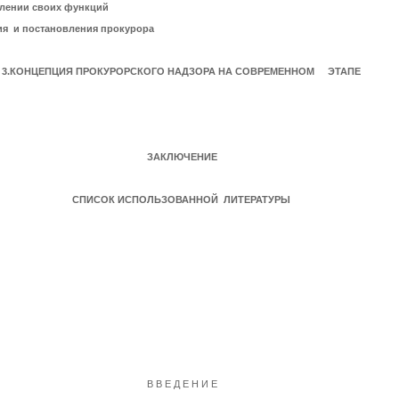
влении своих функций
ния и постановления прокурора
3.КОНЦЕПЦИЯ ПРОКУРОРСКОГО НАДЗОРА НА СОВРЕМЕННОМ ЭТАПЕ
ЗАКЛЮЧЕНИЕ
СПИСОК ИСПОЛЬЗОВАННОЙ ЛИТЕРАТУРЫ
В В Е Д Е Н И Е