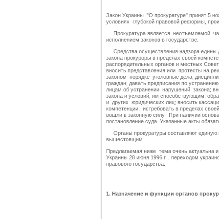
Закон Украины "О прокуратуре" принят 5 н
условиях глубокой правовой реформы, прои
Прокуратура является неотъемлемой част
исполнением законов в государстве.
Средства осуществления надзора едины дл
закона прокуроры в пределах своей компе
распорядительных органов и местных Совето
вносить представления или протесты на ре
законом порядке уголовные дела, дисцип
граждан; давать предписания по устранени
лицам об устранении нарушений закона; в
закона и условий, им способствующим; обра
и других юридических лиц; вносить кассац
компетенции; истребовать в пределах своей
вошли в законную силу. При наличии основа
постановление суда. Указанные акты обяза
Органы прокуратуры составляют единую це
вышестоящим.
Предлагаемая ниже тема очень актуальна и 
Украины 28 июня 1996 г. , переходом украи
правового государства.
1. Назначение и функции органов проку