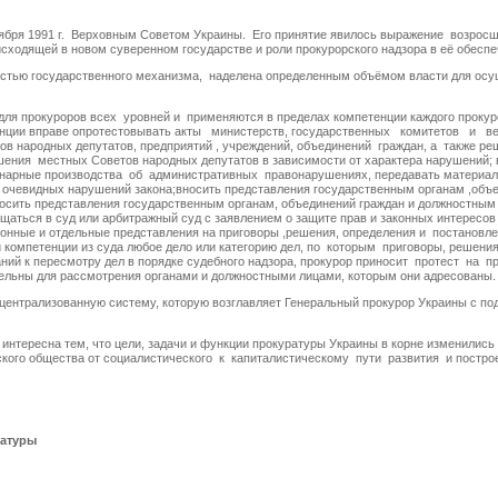
оября 1991 г. Верховным Советом Украины. Его принятие явилось выражение возросш
сходящей в новом суверенном государстве и роли прокурорского надзора в её обеспе
ью государственного механизма, наделена определенным объёмом власти для осущ
я прокуроров всех уровней и применяются в пределах компетенции каждого прокур
тенции вправе опротестовывать акты министерств, государственных комитетов и ве
в народных депутатов, предприятий , учреждений, объединений граждан, а также ре
шения местных Советов народных депутатов в зависимости от характера нарушений;
линарные производства об административных правонарушениях, передавать матери
ю очевидных нарушений закона;вносить представления государственным органам ,объ
носить представления государственным органам, объединений граждан и должностны
щаться в суд или арбитражный суд с заявлением о защите прав и законных интересов
ионные и отдельные представления на приговоры ,решения, определения и постановл
 компетенции из суда любое дело или категорию дел, по которым приговоры, решения
ний к пересмотру дел в порядке судебного надзора, прокурор приносит протест на п
тельны для рассмотрения органами и должностными лицами, которым они адресованы.
нтрализованную систему, которую возглавляет Генеральный прокурор Украины с по
интересна тем, что цели, задачи и функции прокуратуры Украины в корне изменились 
нского общества от социалистического к капиталистическому пути развития и постр
ратуры