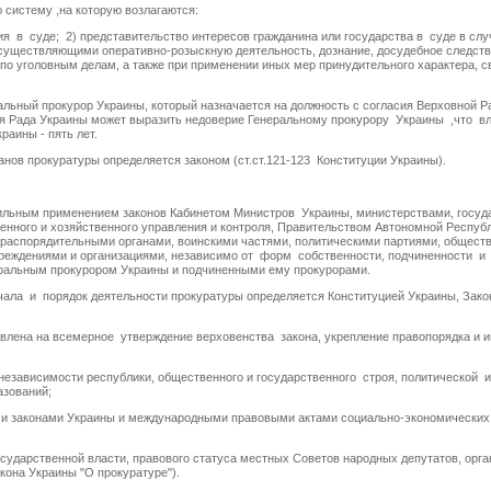
 систему ,на которую возлагаются:
 в суде; 2) представительство интересов гражданина или государства в суде в слу
осуществляющими оперативно-розыскную деятельность, дознание, досудебное следств
по уголовным делам, а также при применении иных мер принудительного характера, с
ьный прокурор Украины, который назначается на должность с согласия Верховной Р
я Рада Украины может выразить недоверие Генеральному прокурору Украины ,что в
раины - пять лет.
ов прокуратуры определяется законом (ст.ст.121-123 Конституции Украины).
ильным применением законов Кабинетом Министров Украины, министерствами, госу
енного и хозяйственного управления и контроля, Правительством Автономной Респу
 распорядительными органами, воинскими частями, политическими партиями, общес
реждениями и организациями, независимо от форм собственности, подчиненности и
ральным прокурором Украины и подчиненными ему прокурорами.
ла и порядок деятельности прокуратуры определяется Конституцией Украины, Зако
ена на всемерное утверждение верховенства закона, укрепление правопорядка и им
зависимости республики, общественного и государственного строя, политической и
азований;
и законами Украины и международными правовыми актами социально-экономических, 
ударственной власти, правового статуса местных Советов народных депутатов, орга
кона Украины "О прокуратуре").