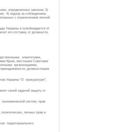
чаях, определенных законом; 3)
ие; 4) надзор за соблюдением
вязанных с ограничением личной
ады Украины и освобождается от
лечет его отставку от должности.
дарственными комитетами,
блики Крым, местными Советами
твенными организациями,
 принадлежности, должностными
ном Украины "О прокуратуре",
еет своей задачей защиту от
 экономической систем, прав
политических, личных прав и
нов территориального