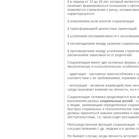
§ в период от 13 до 19 лет, который являет
начинает формироваться отношение к проти
появляется стремление к риску, независимо
характеризуется:
§ изменением роли агентов социализации
§ трансформацией ценностных ориентаций
§ усилением восприимчивости к негативны
§ несовпадением между уровнем социальны
§ противоречием между усилением стремле
увеличением зависимости от родителей.
Социализация имеет две основные формы, в
биологических и психологических особеннос
- адаптация - пассивное приспособление к с
соответствии с ее требованиями, нормами 
- интеграция - активное взаимодействие личн
среда оказывает влияние на личность, но и 
Социализация человека продолжается всю жи
выполнения разных
социальных ролей -
с
к лицам, занимающим определенные социаль
быстрых социальных и технологических изм
должны заменяться новыми умениями и на
обстоятельствам, т.е. происходит ресоциали
Непосредственная функция социализации - 
сосуществованию с др. людьми и в целом 
Но бывают случаи, когда личность вступает