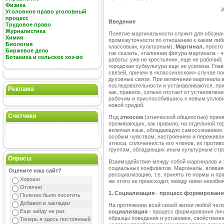
Физика
А
Уголовное право уголовный
процесс
В
ведение
Трудовое право
Журналистика
Понятие маргинальности служит для обозна
Химия
промежуточности по отношению к каким ли
Биология
классовым, культурным).
Маргинал,
просто 
Биржевое дело
так сказать, эталонная фигура маргинала - 
Ботаника и сельское хоз-во
работы: уже не крестьянин, еще не рабочий
городская субкультура еще не усвоена. Гла
связей, причем в «классическом» случае п
духовные связи. При включении маргинала в
последовательности и устанавливаются, пр
Реклама
как, правило, сильно отстает от установлен
рабочим и приспособившись к новым услови
новой средой.
Счетчики
Под
этносом
(этнической общностью) прин
проживающих, как правило, на отдельной т
включая язык, обладающую самосознанием. 
особым чувством, настроением и пережива
этноса, сплоченность его членов, их прот
группам, обладающих иным культурным стро
Опросы
Взаимодействие между собой маргиналов и 
социальных конфликтов. Маргиналы, вливаяс
Оцените наш сайт?
ресоциализацию, т.е. принять те нормы и пр
Хорошо
же этого не происходит, между ними неизбе
Отлично
1.
Социализация
-
процесс формировани
Полезно было посетить
Добавил в закладки
На протяжении всей своей жизни любой чело
Еще зайду не раз
социализация
- процесс формирования личн
образцы поведения и установки, свойственн
Теперь я здесь постоянный