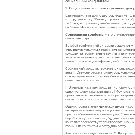
социальным конфликтом.
2.
Социальный конфликт -
условие для 
Взаимодействуя друг с другом, люди не толь
к сотрудничеству. Жизнь устроена таким обр
те блага, которые ему необходимы для под
амбиций. Именно по этой причине и возник
Социальный конфликт -
это столкновение
социальных групп.
В любой конфликтной ситуации выделяют уч
участников конфликта различают оппонентов 
конфликта), вовлеченные группы и заинтере
заинтересованных групп, то их участие в к
повлиять на исход конфликта, либо тем, что
Социальный конфликт признается решающим
веке Г. Спенсер рассматривая соц. конфлик
охарактеризовал его как неизбежное явлени
социального развития.
Г. Зиммель, называя конфликт «спором», с
одной из форм социализации. Л. Фон Визе, о
проявлению естественного отбора, выдвину
соглашение или с помощью социальных инст
Один из основателей чикагской школы «соц. 
четырех основных видов социального взаим
приспособлением и ассимиляцией. С его то
борьбы за существование, будучи осознанны
конфликт способствует приспособлению и м
взаимным контактам и сотрудничеству.
Американский социолог Льюис Э. Козер счит