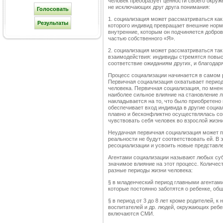
человек преобразует ценности своего окруж
не исключающих друг друга понимания:
1. социализация может рассматриваться как
которого индивид превращает внешние норм
внутренние, которым он подчиняется добро
частью собственного «Я».
2. социализация может рассматриваться та
взаимодействия: индивиды стремятся повыс
соответствие ожиданиям других, и благодар
Процесс социализации начинается в самом р
Первичная социализация охватывает период 
человека. Первичная социализация, по мне
наиболее сильное влияние на становление л
накладывается на то, что было приобретено
обеспечивает вход индивида в другие социа
плавно и бесконфликтно осуществлялась соц
чувствовать себя человек во взрослой жизни
Неудачная первичная социализация может пр
реальности не будут соответствовать ей. В
ресоциализации и усвоить новые представле
Агентами социализации называют любых су
значимое влияние на этот процесс. Количес
разные периоды жизни человека:
§ в младенческий период главными агентами
которые постоянно заботятся о ребенке, об
§ в период от 3 до 8 лет кроме родителей, к 
воспитателей и др. людей, окружающих ребе
включаются СМИ.