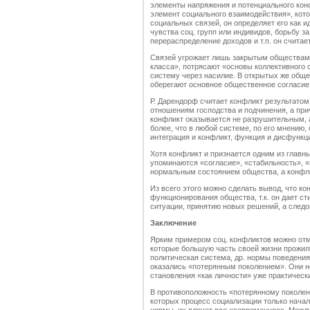
элементы напряжения и потенциального кон
элемент социального взаимодействия», кот
социальных связей, он определяет его как 
чувства соц. групп или индивидов, борьбу за
перераспределение доходов и т.п. он счита
Связей угрожает лишь закрытым обществам,
класса», потрясают «основы коллективного
систему через насилие. В открытых же обще
оберегают основное общественное согласие
Р. Дарендорф считает конфликт результато
отношениям господства и подчинения, а при
конфликт оказывается не разрушительным,
более, что в любой системе, по его мнению,
интеграция и конфликт, функция и дисфункц
Хотя конфликт и признается одним из главны
упоминаются «согласие», «стабильность», «п
нормальным состоянием общества, а конфл
Из всего этого можно сделать вывод, что 
функционирования общества, т.к. он дает ст
ситуации, принятию новых решений, а следо
З
аключение
Ярким примером соц. конфликтов можно отме
которые большую часть своей жизни прожил
политическая система, др. нормы поведения
оказались «потерянным поколением». Они не
становления «как личности» уже практическ
В противоположность «потерянному поколени
которых процесс социализации только начал