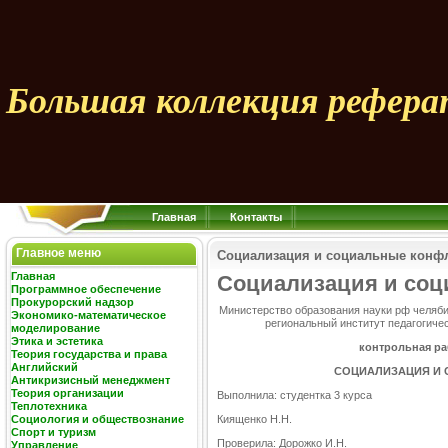
Большая коллекция рефера
Главная
Контакты
Главное меню
Социализация и социальные конф
Главная
Социализация и со
Программное обеспечение
Прокурорский надзор
Министерство образования науки рф челяби
Экономико-математическое
региональный институт педагогиче
моделирование
Этика и эстетика
контрольная ра
Теория государства и права
Английский
СОЦИАЛИЗАЦИЯ И
Антикризисный менеджмент
Теория организации
Выполнила: студентка 3 курса
Теплотехника
Социология и обществознание
Киященко Н.Н.
Спорт и туризм
Проверила: Дорожко И.Н.
Управление