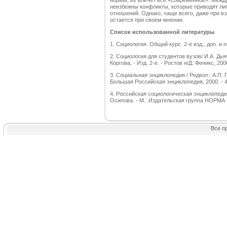
нормы, их влечет все «современное». Межд
неизбежны конфликты, которые приводят либ
отношений. Однако, чаще всего, даже при в
остается при своем мнении.
С
писок использованной литературы
1. Социология. Общий курс. 2-е изд., доп. и п
2. Социология для студентов вузов/ И.А. Дьяч
Коргова, - Изд. 2-е. - Ростов н/Д: Феникс, 2006
3. Социальная энциклопедия / Редкол.: А.П. Го
Большая Российская энциклопедия, 2000. - 4
4. Российская социологическая энциклопеди
Осипова. - М.: Издательская группа НОРМА -
Все п