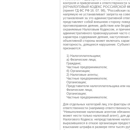
контроля и привлечения к ответственности 
[43"НАЛОГОВЫЙ КОДЕКС РОССИЙСКОЙ ФЕДЕ
(принят ГД ФС РФ 16. 07. 98), "Российская газе
напрямую не устанавливает запрета на сове
установления за это административной отв
представляет собой внешнюю сторону повед
противоправное деяние, действие или безд
охраняемые Налоговым Кодексом, и причин
административного правонарушения часто ст
характера содержания деяния, наступления 
объективной стороны может включать характ
повторность, длящееся нарушение. Субъек
признаются:
1) Налогоплательщики;
а) Физические лица;
Граждане;
Частные предприниматели;
б) Организации;
2) Налоговые агенты;
Частные предприниматели;
Организации;
Представители налогоплательщика или нал
Физические лица;
Организации;
Частные предприниматели;
Для отдельных категорий лиц эти факторы 
ответственности (например ответственность
“Невыполнение налоговым агентом обязаннос
может нести только налоговый агент), для д
Налогового Кодекса: непредставление налог
выразившееся в отказе организации предос
взыскание штрафа в размере пяти тысяч руб