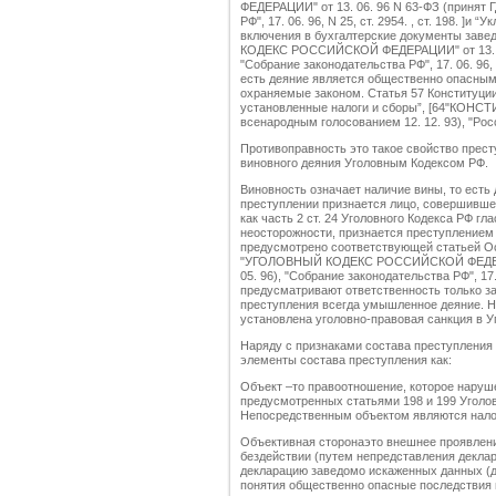
ФЕДЕРАЦИИ" от 13. 06. 96 N 63-ФЗ (принят Г
РФ", 17. 06. 96, N 25, ст. 2954. , ст. 198. ]и
включения в бухгалтерские документы заве
КОДЕКС РОССИЙСКОЙ ФЕДЕРАЦИИ" от 13. 06. 
"Собрание законодательства РФ", 17. 06. 96, N
есть деяние является общественно опасн
охраняемые законом. Статья 57 Конституции
установленные налоги и сборы”, [64"КО
всенародным голосованием 12. 12. 93), "Россий
Противоправность это такое свойство прест
виновного деяния Уголовным Кодексом РФ.
Виновность означает наличие вины, то есть
преступлении признается лицо, совершивше
как часть 2 ст. 24 Уголовного Кодекса РФ гл
неосторожности, признается преступлением 
предусмотрено соответствующей статьей Ос
"УГОЛОВНЫЙ КОДЕКС РОССИЙСКОЙ ФЕДЕРАЦИИ
05. 96), "Собрание законодательства РФ", 17. 
предусматривают ответственность только з
преступления всегда умышленное деяние. На
установлена уголовно-правовая санкция в У
Наряду с признаками состава преступления
элементы состава преступления как:
Объект –то правоотношение, которое наруш
предусмотренных статьями 198 и 199 Уголо
Непосредственным объектом являются нало
Объективная сторонаэто внешнее проявлени
бездействии (путем непредставления деклара
декларацию заведомо искаженных данных (д
понятия общественно опасные последствия 