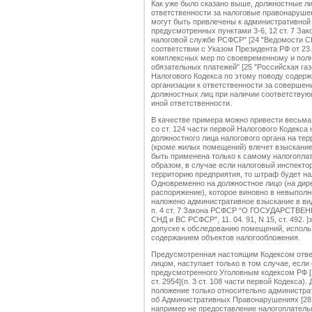
Как уже было сказано выше, должностные л
ответственности за налоговые правонарушен
могут быть привлечены к административной 
предусмотренных пунктами 3-6, 12 ст. 7 Зак
налоговой службе РСФСР" [24 "Ведомости СНД 
соответствии с Указом Президента РФ от 23. 
комплексных мер по своевременному и полн
обязательных платежей" [25 "Российская газета
Налогового Кодекса по этому поводу содерж
организации к ответственности за совершен
должностных лиц при наличии соответствую
иной ответственности.
В качестве примера можно привести весьма
со ст. 124 части первой Налогового Кодекса
должностного лица налогового органа на те
(кроме жилых помещений) влечет взыскание
быть применена только к самому налогопла
образом, в случае если налоговый инспекто
территорию предприятия, то штраф будет на
Одновременно на должностное лицо (на дир
распоряжение), которое виновно в невыполн
наложено административное взыскание в ви
п. 4 ст. 7 Закона РСФСР “О ГОСУДАРСТВ
СНД и ВС РСФСР", 11. 04. 91, N 15, ст. 492.
допуске к обследованию помещений, исполь
содержанием объектов налогообложения.
Предусмотренная настоящим Кодексом отве
лицом, наступает только в том случае, если
предусмотренного Уголовным кодексом РФ [27
ст. 2954](п. 3 ст. 108 части первой Кодекса
положение только относительно администрат
об Административных Правонарушениях [28 "В
например не предоставление налогоплатель