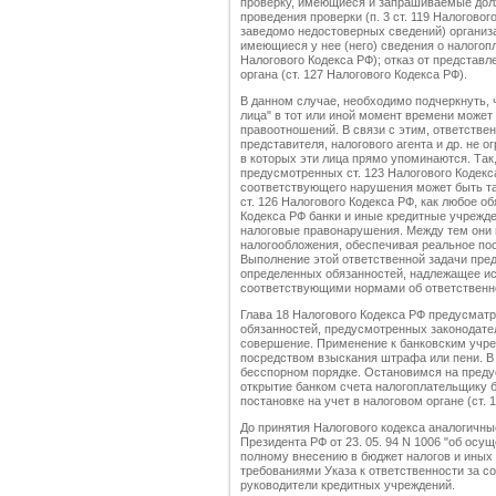
проверку, имеющиеся и запрашиваемые дол
проведения проверки (п. 3 ст. 119 Налоговог
заведомо недостоверных сведений) организ
имеющиеся у нее (него) сведения о налогопл
Налогового Кодекса РФ); отказ от представл
органа (ст. 127 Налогового Кодекса РФ).
В данном случае, необходимо подчеркнуть, ч
лица" в тот или иной момент времени может
правоотношений. В связи с этим, ответствен
представителя, налогового агента и др. не 
в которых эти лица прямо упоминаются. Так
предусмотренных ст. 123 Налогового Кодекс
соответствующего нарушения может быть так
ст. 126 Налогового Кодекса РФ, как любое об
Кодекса РФ банки и иные кредитные учрежде
налоговые правонарушения. Между тем они 
налогообложения, обеспечивая реальное по
Выполнение этой ответственной задачи пре
определенных обязанностей, надлежащее и
соответствующими нормами об ответственно
Глава 18 Налогового Кодекса РФ предусмат
обязанностей, предусмотренных законодател
совершение. Применение к банковским учр
посредством взыскания штрафа или пени. В
бесспорном порядке. Остановимся на преду
открытие банком счета налогоплательщику 
постановке на учет в налоговом органе (ст. 
До принятия Налогового кодекса аналогичны
Президента РФ от 23. 05. 94 N 1006 "об ос
полному внесению в бюджет налогов и иных 
требованиями Указа к ответственности за 
руководители кредитных учреждений.