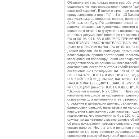
Объясняется это, прежде всего тем обстоят
содержало четкого определения понятия "зан
налогообложения". В связи с этим, при при
предусмотренных подп. "а" п. 1 ст. 13 Зако
возникала масса вопросов, споров, неодноз
Арбитражного Суда РФ занижение, сокрытие 
рассматривались как идентичные понятия и
внесение в отчетные документы соответств
отчетных документов” (внесение конкретны
РФ от 06. 06. 94 N ВЗ-6-05/198 "О ПР
НАЛОГОВОГО ЗАКОНОДАТЕЛЬСТВА В ЧАС
(вместе с ПИСЬМОМ ВАС РФ от 10. 03. 94 N 
]Таким образом, по мнению суда, применен
плательщиком правил составления налоговы
квалификация правонарушения как сокрытие
осуществлялась на основании показателей н
фактическим обстоятельствам хозяйственно
постановление Президиума ВАС РФ от 22. 04.
ВК-6-11/474 "О ПОСТАНОВЛЕНИИ ПРЕЗИ
РОССИЙСКОЙ ФЕДЕРАЦИИ, КАСАЮЩЕГО
НАЛОГОПЛАТЕЛЬЩИКУ НЕЗАКОННЫМ РЕ
ИНСПЕКЦИИ" (вместе ПОСТАНОВЛЕНИЕМ През
"Экономика и жизнь", N 27, 1997. ]). Налог
налогоплательщиков за нарушение правил с
основанием для применения ответственност
отражение в декларации данных, связанных 
финансовых санкций, налагаемых на налогоп
нарушения к занижению сумм налогов, подл
подчеркнуть, что положения п. 4 ст. 120, ст
случае, когда неверно указаны данные об о
об иных показателях, которые связаны с ис
уплате налогов. Неуплата или неполная упл
привлечен к ответственности за совершение
проведения выездной налоговой проверки в 