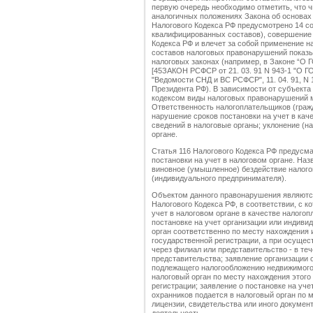
первую очередь необходимо отметить, что ч
аналогичных положениях Закона об основах н
Налогового Кодекса РФ предусмотрено 14 с
квалифицированных составов), совершение 
Кодекса РФ и влечет за собой применение н
составов налоговых правонарушений показыв
налоговых законах (например, в Закон
[45ЗАКОН РСФСР от 21. 03. 91 N 943-1
"Ведомости СНД и ВС РСФСР", 11. 04. 91, N 15
Президента РФ). В зависимости от субъекта
кодексом виды налоговых правонарушений м
Ответственность налогоплательщиков (гражд
нарушение сроков постановки на учет в кач
сведений в налоговые органы; уклонение (н
органе.
Статья 116 Налогового Кодекса РФ предусма
постановки на учет в налоговом органе. На
виновное (умышленное) бездействие налого
(индивидуального предпринимателя).
Объектом данного правонарушения являютс
Налогового Кодекса РФ, в соответствии, с к
учет в налоговом органе в качестве налогоп
постановке на учет организации или индиви
орган соответственно по месту нахождения 
государственной регистрации, а при осущес
через филиал или представительство - в те
представительства; заявление организации 
подлежащего налогообложению недвижимого
налоговый орган по месту нахождения этого 
регистрации; заявление о постановке на уче
охранников подается в налоговый орган по 
лицензии, свидетельства или иного докумен