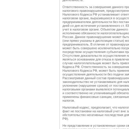
деятельность.
Ответственность за совершение данного пр
налогового правонарушения, предусмотренно
Налогового Кодекса РФ устанавливает ответс
налоговом органе, выразившееся в осущест
предпринимателем деятельности без постано
дней со дня истечения установленного ст. 8
учет в налоговом органе. Объектом данног
исполнению обязанности налогоплательщика 
России. Данное правонарушение может быт
(они прямо указаны в диспозиции статьи) мо
предприниматель. В отличие от правонаруше
может быть совершено исключительно посре
посредством осуществления субъектами пра
Отсутствие доказательств осуществления 
являться основанием для отказа в привлечен
случае налогоплательщик может быть привлеч
Кодекса РФ. Ответственность за совершение
Налогового Кодекса РФ, может быть примене
осуществления деятельности без подачи зая
Рассматривая данный состав правонарушени
законодательство не устанавливало для нал
уклонение (нарушение сроков) от постановки
налоговыми органами выявлялся потенциаль
и соответственно не уплачивающий обязате
применены финансовые санкции, связанные
налогов.
Налоговый кодекс, предполагает, что налог
факт не постановки на налоговый учет вне з
обстоятельство негативные последствия для б
РФ).
Не представление в установленные сроки с