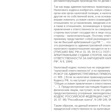
регламентирующим производство по делам 
Так как виды административных правонаруше
Налогового кодекса изобретать новую отрас
орган или орган налоговой полиции, и нало
другом не по собственной воле, а на основ
вправе изменить условия своего взаимодейст
отношениях по установлению, введению и в
а также в отношениях, возникающих в проце
привлечения к ответственности за совершен
стороны выступает государство в лице госу
стороны - налогоплательщик. Поэтому отве
прежнему представляет собой разновидност
так же Высший арбитражный суд РФ: “.... чт
это разновидность административной ответс
налогового правоотношения находится не в 
[7ПИСЬМО ВАС РФ от 31. 05. 94 N С1-7/
АРБИТРАЖНЫМИ СУДАМИ СПОРОВ, КАС
ОТВЕТСТВЕННОСТИ ЗА НАРУШЕНИЯ НАЛОГ
РФ", N 8, 1994]
Налоговый кодекс полностью не определяет
“налоговой ответственности” и по-прежне
РСФСР ОБ АДМИНИСТРАТИВНЫХ ПРАВОНАРУШ
ст. 909...] Если за налоговое правонарушен
Кодексу РФ, то наступает уголовная ответст
“Общие условия привлечения к ответственн
“.... 3. Предусмотренная настоящим Кодекс
физическим лицом, наступает, если это дея
предусмотренного уголовным законодател
КОДЕКС РОССИЙСКОЙ ФЕДЕРАЦИИ (ЧАСТЬ ПЕР
16. 07. 98) "Российская газета", N 148-149, 06. 
Таким образом, на данный момент в России
юридической ответственности за налоговые