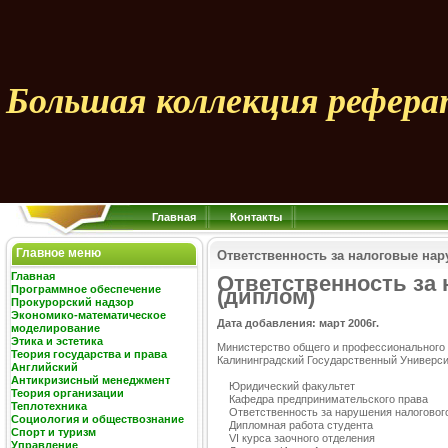
Большая коллекция рефера
Главная
Контакты
Главное меню
Ответственность за налоговые нар
Главная
Ответственность за 
Программное обеспечение
(диплом)
Прокурорский надзор
Экономико-математическое
Дата добавления: март 2006г.
моделирование
Этика и эстетика
Министерство общего и профессионального
Теория государства и права
Калининградский Государственный Универси
Английский
Антикризисный менеджмент
Юридический факультет
Теория организации
Кафедра предпринимательского права
Теплотехника
Ответственность за нарушения налогового
Социология и обществознание
Дипломная работа студента
Спорт и туризм
VI курса заочного отделения
Управление