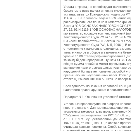
Уплата штрафа, не освобождает налогоплат
бюджетом в виде налога и пени в случае пр
устанавливается Гражданским Кодексом РФ [56 
114, п. 6). В Налоговом Кодексе РФ нашла о
рассматривавшего пени не в качестве финан
Закона “ОБ ОСНОВАХ НАЛОГОВОЙ СИСТЕ
27. 12. 91 N 2118-1 "ОБ ОСНОВАХ НАЛО
как выплаты, носящие компенсационный (во
Конституционного Суда РФ от 17. 12. 96 N 2
и 3 части первой статьи 11 Закона РФ “О фе
Конституционного Суда РФ", N 5, 1996. ]. В 
относятся не к налоговым санкциям, а к сп
уплате налогов и сборов и взимается в беза
уровне 1/300 ставки рефинансирования Центр
за каждый день просрочки. Пункт 4 ст. 75 Н
общая сумма пеней не может превышать не
выявление налогоплательщиком или налогов
нарушений больше не повлечет за собой упл
превышающих неуплаченный налог. Хотя с д
ставке 0, 1% больше 100% никак не наберет
Срок давности взыскания налоговой санкции
налогового правонарушения и составления 
Параграф § 1. Основания уголовной ответст
Уголовные правонарушения в сфере налого
преступлениями. Данные правонарушения, а
уголовным законодательством, а именно - 
"Собрание законодательства РФ", 17. 06. 96, 
с 1. 01. 1997г. , существовавший до него 
1960, N 40, ст. 591. ]1960 г. , в связи с пр
учитывал данные перемены. Особо крупные
отношений как экономические, поэтому пона