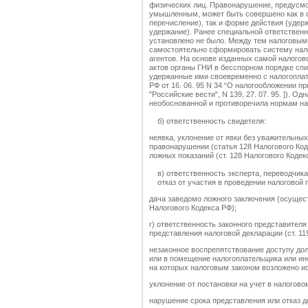
физических лиц. Правонарушение, предусмот
умышленным, может быть совершено как в ф
перечисление), так и форме действия (удер
удержание). Ранее специальной ответственн
установлено не было. Между тем налоговым
самостоятельно сформировать систему нало
агентов. На основе изданных самой налого
актов органы ГНИ в бесспорном порядке спи
удержанные ими своевременно с налогоплате
РФ от 16. 06. 95 N 34 “О налогообложении п
"Российские вести", N 139, 27. 07. 95. ]). 
необоснованной и противоречила нормам на
б) ответственность свидетеля:
неявка, уклонение от явки без уважительны
правонарушении (статья 128 Налогового Коде
ложных показаний (ст. 128 Налогового Кодек
в) ответственность эксперта, переводчика
отказ от участия в проведении налоговой 
дача заведомо ложного заключения (осущест
Налогового Кодекса РФ);
г) ответственность законного представител
представления налоговой декларации (ст. 11
незаконное воспрепятствование доступу дол
или в помещение налогоплательщика или ино
на которых налоговым законом возложено и
уклонение от постановки на учет в налоговом
нарушение срока представления или отказ 