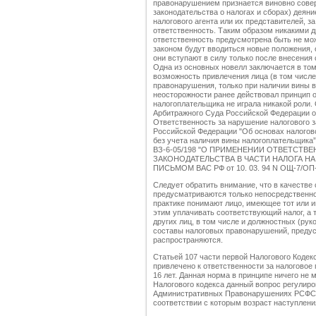
правонарушением признается виновно сове
законодательства о налогах и сборах) деяни
налогового агента или их представителей, 
ответственность. Таким образом никакими 
ответственность предусмотрена быть не мо
законом будут вводиться новые положения,
они вступают в силу только после внесения
Одна из основных новелл заключается в том
возможность привлечения лица (в том числе 
правонарушения, только при наличии вины 
неосторожности ранее действовал принцип о
налогоплательщика не играла никакой роли.
Арбитражного Суда Российской Федерации от
Ответственность за нарушение налогового 
Российской Федерации "Об основах налогов
без учета наличия вины налогоплательщика”
ВЗ-6-05/198 "О ПРИМЕНЕНИИ ОТВЕТСТ
ЗАКОНОДАТЕЛЬСТВА В ЧАСТИ НАЛОГА НА
ПИСЬМОМ ВАС РФ от 10. 03. 94 N ОЩ-7/ОП-14
Следует обратить внимание, что в качестве
предусматриваются только непосредствен
практике понимают лицо, имеющее тот или и
этим уплачивать соответствующий налог, а 
других лиц, в том числе и должностных (рук
составы налоговых правонарушений, предус
распространяются.
Статьей 107 части первой Налогового Кодек
привлечено к ответственности за налоговое
16 лет. Данная норма в принципе ничего не 
Налогового кодекса данный вопрос регулиров
Административных Правонарушениях РСФСР. [
соответствии с которым возраст наступления