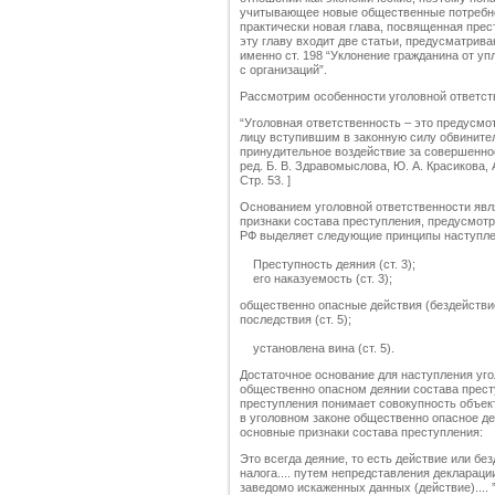
учитывающее новые общественные потребно
практически новая глава, посвященная пре
эту главу входит две статьи, предусматрив
именно ст. 198 “Уклонение гражданина от упл
с организаций”.
Рассмотрим особенности уголовной ответст
“Уголовная ответственность – это предусмо
лицу вступившим в законную силу обвините
принудительное воздействие за совершенное
ред. Б. В. Здравомыслова, Ю. А. Красикова, 
Стр. 53. ]
Основанием уголовной ответственности явл
признаки состава преступления, предусмот
РФ выделяет следующие принципы наступлен
Преступность деяния (ст. 3);
его наказуемость (ст. 3);
общественно опасные действия (бездействи
последствия (ст. 5);
установлена вина (ст. 5).
Достаточное основание для наступления уг
общественно опасном деянии состава прест
преступления понимает совокупность объек
в уголовном законе общественно опасное д
основные признаки состава преступления:
Это всегда деяние, то есть действие или бе
налога.... путем непредставления деклараци
заведомо искаженных данных (действие).