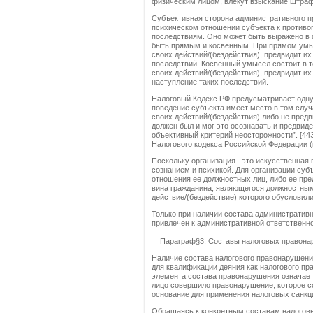
физическим лицом, влекут взыскание штрафа
Субъективная сторона административного п
психическом отношении субъекта к противо
последствиям. Оно может быть выражено в
быть прямым и косвенным. При прямом умы
своих действий/(бездействия), предвидит и
последствий. Косвенный умысел состоит в т
своих действий/(бездействия), предвидит и
наступление таких последствий.
Налоговый Кодекс РФ предусматривает одн
поведение субъекта имеет место в том случ
своих действий/(бездействия) либо не пред
должен был и мог это осознавать и предвиде
объективный критерий неосторожности”. [44
Налогового кодекса Российской Федерации (по
Поскольку организация –это искусственная 
сознанием и психикой. Для организации суб
отношения ее должностных лиц, либо ее пре
вина гражданина, являющегося должностным
действие/(бездействие) которого обуслови
Только при наличии состава административ
привлечен к административной ответственно
Параграф§3. Составы налоговых правона
Наличие состава налогового правонарушен
для квалификации деяния как налогового пр
элемента состава правонарушения означает
лицо совершило правонарушение, которое со
основание для применения налоговых санкц
Обращаясь к конкретным составам налогов