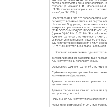
связи с переходом к рыночной экономике, 
отрасль”. [4Тимохина Е. В. , Масленников М.
РФ "Налоговые правонарушения и ответстве
жизнь”, от 06/11/98. ]
Представляется, что это преждевременно ве
регулирует властные отношения по установл
Российской Федерации, а также отношения,
контроля и привлечения к ответственности 
[5"НАЛОГОВЫЙ КОДЕКС РОССИЙСКОЙ ФЕДЕР
(принят ГД ФС РФ 16. 07. 98), "Российская газе
Административная ответственность –это “...
выражается в применении уполномоченным
административного взыскания к лицу, соверш
Ю. М “Административное право Российской Фед
Основные характеристики административн
Устанавливается как законами, так и подза
административных правонарушениях.
Основанием административной ответственн
Субъектами административной ответственнос
коллективные образования.
Административные взыскания применяются 
должностных лиц.
Административные взыскания налагаются о
им правонарушителей.
Применение административного взыскания н
Меры административной ответственности пр