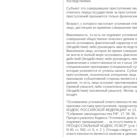
последствиями.
Субъект это совершившее преступление лиц
отвечать перед государством за преступное
преступлений признаются только физическ
Возраст, с которого наступает уголовная от
лицо, достигшее ко времени совершения пр
Вменяемость, то есть не подлежит уголовно
совершения общественно опасного деяния н
могло осознавать фактический характер и 
(бездействия) либо руководить ими вследст
Вменяемое лицо, которое во время соверше
не могло в полной мере осознавать фактиче
действий (бездействия) либо руководить ими
привлечения к ответственности по статье 1
специальными признаками (специальный субъ
которая уклоняется от уплаты налога. Субъ
преступления, психическое отношение лица
признаком субъективной стороны является 
деяние, то есть лицо осознает противоправн
(прямой умысел) либо сознательно допуска
(бездействия) (косвенный умысел). Мотив, ц
входят.
“Основанием уголовной ответственности яв
признаки состава преступления, предусмо
КОДЕКС РОССИЙСКОЙ ФЕДЕРАЦИИ" от 13. 06. 
"Собрание законодательства РФ", 17. 06. 96, N 
Процессуального Кодекса “Уголовное дело н
подлежит прекращению .... за отсутствием 
ПРОЦЕССУАЛЬНЫЙ КОДЕКС РСФСР" (утв. ВС 
N 40, ст. 592, ст. 5, п. 2. ]. Отсюда следуе
ответственности является наличие в деянии