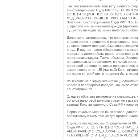
Так, постановлением Конституционного Суд
Конституционного Суда РФ от 17. 12. 96 N
КОНСТИТУЦИОННОСТИ ПУНКТОВ 2 И 3 Ч
ФЕДЕРАЦИИ ОТ 24 ИЮНЯ 1993 ГОДА "О 
"Вестник Конституционного Суда РФ", N 5, 1
сокрытого или заниженного дохода (прибыли
существу выходит за рамки налогового обяза
Далее констатировалось, что при наличии н
вправе принять решение о взыскании штраф
установленном порядке обжаловано юридич
в суд. В случае такого обжалования взыска
порядке, а должно быть приостановлено до
налогоплательщика. Таким образом, бессп
оспариваемым положением, в случае несогл
налоговой полиции является превышением к
закрепленного в ст. 35 (часть 3) Конституции 
согласно которой никто не может быть лише
Взыскание же с юридических лиц недоимки п
налога в бесспорном порядке, как было отм
Конституции РФ.
Следует обратить внимание на следующее: 
органов налоговой полиции сразу же вызвал
выводы Конституционного Суда РФ к налог
Первоначально мнение было таково: данное
обязательную силу только для органов нало
Однако в последующем Определении от 06.
Суда РФ от 06. 11. 97 N 111-О "ОБ ОТК
АРБИТРАЖНОГО СУДА АРХАНГЕЛЬСКОЙ 
ПОЛОЖЕНИЙ СТАТЬИ 13 ЗАКОНА РОССИЙС