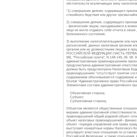
обстоятельств исключающих вину налогопла
“1) совершение деяния, содержащего призна
стихийного бедствия или других чрезвычай
2) совершение деяния, содержащего призна
- физическим лицом, находившимся в момент
лицо не могло отдавать себе отчета в своих
болезненного состояния;
3) выполнение налогоплательщиком или нал
разъяснений, данных налоговым органом и
органом или их должностными лицами в пр
РОССИЙСКОЙ ФЕДЕРАЦИИ (ЧАСТЬ ПЕРВАЯ)" от
98), "Российская газета", N 148-149, 06. 08. 
административным правонарушением признае
предусмотрена административная ответстве
должна быть предусмотрена Налоговым Коде
правонарушениях “отсутствует понятие сос
содержанием обосновывается содержание и с
Козлов “Административное право Российской Фед
Элементами состава административного пр
Объективная сторона;
Субъект;
Субъективная сторона;
Объектом являются общественные отношени
мерами административной ответственности.
правонарушений общий родовой объект–отно
объект налоговых правонарушений– финансо
объект –порядок управления или права гра
выступают конкретные нормы Налогового Код
регулирует властные отношения по установл
Российской Федерации, а также отношения,