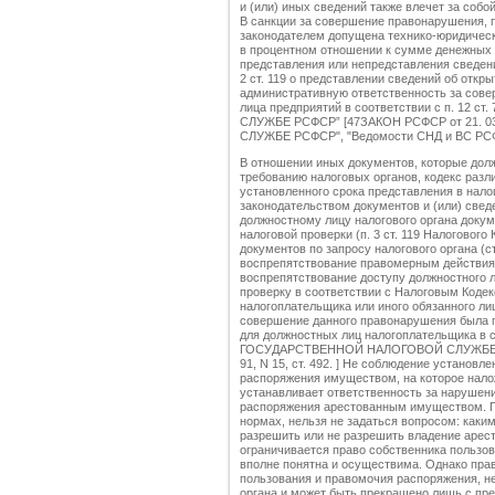
и (или) иных сведений также влечет за собой
В санкции за совершение правонарушения, п
законодателем допущена технико-юридическ
в процентном отношении к сумме денежных с
представления или непредставления сведений
2 ст. 119 о представлении сведений об откр
административную ответственность за сов
лица предприятий в соответствии с п. 12
СЛУЖБЕ РСФСР” [47ЗАКОН РСФСР от 21. 
СЛУЖБЕ РСФСР", "Ведомости СНД и ВС РСФСР",
В отношении иных документов, которые дол
требованию налоговых органов, кодекс раз
установленного срока представления в нал
законодательством документов и (или) сведе
должностному лицу налогового органа доку
налоговой проверки (п. 3 ст. 119 Налогового
документов по запросу налогового органа (с
воспрепятствование правомерным действиям
воспрепятствование доступу должностного л
проверку в соответствии с Налоговым Коде
налогоплательщика или иного обязанного лиц
совершение данного правонарушения была 
для должностных лиц налогоплательщика в со
ГОСУДАРСТВЕННОЙ НАЛОГОВОЙ СЛУЖБЕ РСФ
91, N 15, ст. 492. ] Не соблюдение установл
распоряжения имуществом, на которое налож
устанавливает ответственность за нарушени
распоряжения арестованным имуществом. П
нормах, нельзя не задаться вопросом: каки
разрешить или не разрешить владение арес
ограничивается право собственника пользо
вполне понятна и осуществима. Однако пра
пользования и правомочия распоряжения, н
органа и может быть прекращено лишь с пр