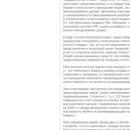
"Ведомости ВС РСФСР", 1984, N 27, ст. 909.
налогового правонарушения, а по видам пр
бюджет в результате совершения лицом, на 
противоправного деяния. Денежные взыскани
устанавливаются в фиксированном размере,
установленного плательщиком срока подачи 
(ст. 116 Налогового Кодекса РФ). Напомню, ч
налоговой системы РФ” сумма штрафных са
конкретной денежной суммы.
В ряде случае Налоговый кодекс также пре
процентном отношении к полученным плате
уплате в бюджет. Так, в случае нарушения 
представления в налоговый орган сведений о
если это повлекло неуплату налогов, влече
общей суммы денежных средств, поступивши
представления сведений об открытии этого сч
При наличии хотя бы одного смягчающего о
ст. 112 Налогового Кодекса размер штрафа 
сравнению с размером, установленным соот
за совершение налогового правонарушения (
ответственность не является исчерпывающ
Зато отягчающее обстоятельство предусмот
правонарушения лицом, ранее привлекаемым
правонарушение. Согласно п. 3 ст. 112 Нало
подвергнутое этой санкции в течение 12 ме
или налогового органа о применении налого
на 100% от предусмотренной соответствующе
повторность является квалифицирующим при
Кодекса.
При совершении одним лицом двух и более 
сложения, то есть налоговые санкции взыск
без поглощения менее строгой санкции более