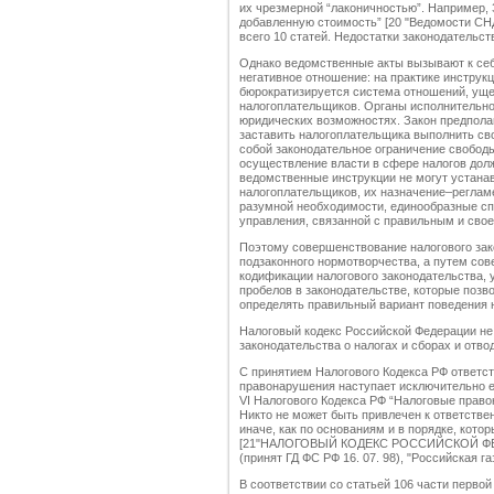
их чрезмерной “лаконичностью”. Например, З
добавленную стоимость” [20 "Ведомости СНД 
всего 10 статей. Недостатки законодательс
Однако ведомственные акты вызывают к себ
негативное отношение: на практике инструк
бюрократизируется система отношений, ущ
налогоплательщиков. Органы исполнительно
юридических возможностях. Закон предполаг
заставить налогоплательщика выполнить сво
собой законодательное ограничение свободы
осуществление власти в сфере налогов долж
ведомственные инструкции не могут устана
налогоплательщиков, их назначение–реглам
разумной необходимости, единообразные сп
управления, связанной с правильным и сво
Поэтому совершенствование налогового зако
подзаконного нормотворчества, а путем сов
кодификации налогового законодательства,
пробелов в законодательстве, которые позво
определять правильный вариант поведения н
Налоговый кодекс Российской Федерации не
законодательства о налогах и сборах и отв
С принятием Налогового Кодекса РФ ответс
правонарушения наступает исключительно 
VI Налогового Кодекса РФ “Налоговые право
Никто не может быть привлечен к ответств
иначе, как по основаниям и в порядке, кот
[21"НАЛОГОВЫЙ КОДЕКС РОССИЙСКОЙ ФЕДЕ
(принят ГД ФС РФ 16. 07. 98), "Российская газет
В соответствии со статьей 106 части перво