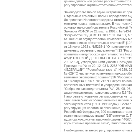
данной дипломной работе рассматриваются 
регулирование административной ответствен
Законодательство об административных пр
Отдельные его акты и нормы определяют ви
До принятия Налогового кодекса ответстве
многими нормативными актам. В частности З
основах налоговой системы в Российской Феде
Законом РСФСР от 21 марта 1991 г. № 943-I
"Ведомости СНД и ВС РСФСР", 11. 04. 91, N 15
№ 1006 “Об осуществлении комплексных ме
налогов и иных обязательных платежей” [12 "Р
от 18 июня 1993 г. №5215-1 “О применении
денежных расчетов с населением” [13 "Россий
правилами аудиторской деятельности в Р
АУДИТОРСКОЙ ДЕЯТЕЛЬНОСТИ В РОССИЙСКО
29. 12. 93], утвержденными указом Президен
Президента РФ от 22. 12. 93 N 2263 "
ФЕДЕРАЦИИ", "Российская газета", N 239, 29.
№ 629 “О частичном изменении порядка обя
взимания экспортных пошлин” [16 "Российская
от 18 августа 1996 г. №1212 “О мерах по п
обязательных платежей и упорядочению нали
"Собрание законодательства РФ", 26. 08. 96, N
административных правонарушениях [18 "Ведо
Налоговые отношения регулировались не тол
этих актов было особенно велико в первом 
законодательства (1991-1998 годах). Всего 
регулирующих налоговые отношения, из них 
Российской Федерации, 100 правительствен
различными ведомствами” [19Пепеляев С. Г.
аудиторско-консультационной фирмы “ФБК”, 
нормативные правовые акты”, Налоговый вестн
Необходимость такого регулирования отчаст