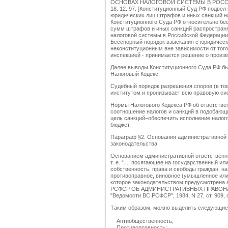
ОСНОВАХ НАЛОГОВОЙ СИСТЕМЫ В РОССИЙСК
18. 12. 97. ]Конституционный Суд РФ подвел
юридических лиц штрафов и иных санкций н
Конституционного Суда РФ относительно бе
сумм штрафов и иных санкций распространя
налоговой системы в Российской Федерации” [3
Бесспорный порядок взыскания с юридическ
неконституционным вне зависимости от того
инспекцией - принимается решение о произв
Далее выводы Конституционного Суда РФ бы
Налоговый Кодекс.
Судебный порядок разрешения споров (в то
институтом и пронизывает всю правовую си
Нормы Налогового Кодекса РФ об ответстве
соотношение налогов и санкций в подобающи
цель санкций–обеспечить исполнение налого
бюджет.
Параграф §2. Основания административной 
законодательства.
Основанием административной ответственн
т. е. “.... посягающее на государственный 
собственность, права и свободы граждан, н
противоправное, виновное (умышленное или 
которое законодательством предусмотрена 
РСФСР ОБ АДМИНИСТРАТИВНЫХ ПРАВОНАРУШ
"Ведомости ВС РСФСР", 1984, N 27, ст. 909, ст
Таким образом, можно выделить следующие 
Антиобщественность;
Противоправность;