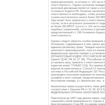
правонарушением, за которое ст. 119 части 
ответственность. Однако уклонение граждан
налоговой декларации является также и уго
Уголовного Кодекса РФ. Различие заключаетс
ответственности необходимо, чтобы уклонен
(сумма неуплаченного налога более 200 МР
лицо может быть привлечено к ответственно
случае, если в результате уклонения от по
не более 200 МРОТ (хотя в ст. 119 части пе
подобных ограничений), поскольку в против
предусмотренный ст. 198 Уголовного Кодекс
ответственность.
Однако следует обратить особое внимание на
Положения, содержащиеся в нем, имеют дос
Административному праву: “Каждый налого
налогового правонарушения, пока его винов
федеральным законом порядке и установле
[29"НАЛОГОВЫЙ КОДЕКС РОССИЙСКОЙ ФЕДЕ
(принят ГД ФС РФ 16. 07. 98), "Российская газет
установить вину, привлечь к ответственнос
кодексом может ТОЛЬКО СУД. Это пример бо
вкратце история вопроса: Статьей 13 Закона 
системы в Российской Федерации” [30 "Россий
производить взыскание недоимки по налога
штрафов и иных санкций, предусмотренных з
бесспорном порядке, а с физических лиц - в
Аналогичные права осуществлять такие дей
соответствии с Законом РФ от 24. 06. 93 N 5
ФЕДЕРАЛЬНЫХ ОРГАНАХ НАЛОГОВОЙ ПОЛИЦИИ",
Практически до 1997 года данная норма, со
сомнений в своей правомерности. Однако в 
Конституционного Суда РФ, по-новому опре