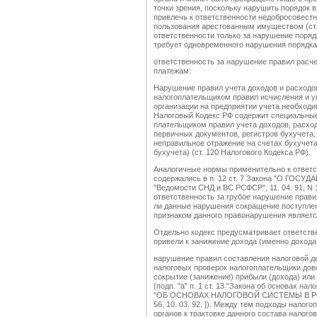
точки зрения, поскольку нарушить порядок 
привлечь к ответственности недобросовест
пользования арестованным имуществом (ст.
ответственности только за нарушение поря
требует одновременного нарушения порядка, 
ответственность за нарушение правил расч
платежам:
Нарушение правил учета доходов и расходо
налогоплательщиком правил исчисления и у
организации на предприятии учета необходи
Налоговый Кодекс РФ содержит специальные
плательщиком правил учета доходов, расход
первичных документов, регистров бухучета
неправильное отражение на счетах бухучет
бухучета) (ст. 120 Налогового Кодекса РФ).
Аналогичные нормы применительно к ответс
содержались в п. 12 ст. 7 Закона "О Г
"Ведомости СНД и ВС РСФСР", 11. 04. 91, N 1
ответственность за грубое нарушение правил
ли данные нарушения сокращение поступле
признаком данного правонарушения являетс
Отдельно кодекс предусматривает ответстве
привели к занижение дохода (именно дохода,
нарушение правил составления налоговой де
налоговых проверок налогоплательщики дово
сокрытие (занижение) прибыли (дохода) или 
(подп. "а" п. 1 ст. 13 “Закона об основах на
"ОБ ОСНОВАХ НАЛОГОВОЙ СИСТЕМЫ В РОС
56, 10. 03. 92. ]). Между тем подходы нало
органов к трактовке данного состава налог