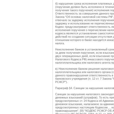
б) нарушение срока исполнения платежных 
(поручение должно быть исполнено в течени
получения такого поручения) исполнения по
Ответственность за совершение данного пр
Закона “Об основах налоговой системы РФ”,
отвечало за задержку исполнения поручения 
задержку и использование не перечисленных
Кодекс предусматривает ответственность л
исполнения поручения о перечислении налог
кодекса является установление самостояте
действий по созданию ситуации отсутствия 
отношении которого в банке находится инка
налога.
Неисполнение банком в установленный срок 
за днем получения поручения, если взыскан
двух операционных дней, если взыскание про
Налогового Кодекса РФ) инкассового поруче
налогоплательщика или налогового агента п
в) Неисполнение банком решения налогового
налогоплательщика или налогового органа (с
данного правонарушения ответственность в
банковского учреждения (п. 12 ст. 7 За
РСФСР").
Параграф §4. Санкции за нарушение налогов
Санкции за нарушение налогового законода
денежных взысканий (штрафов). То есть пр
предусмотренных ст. 24 Кодекса об Админи
денежное взыскание, налагаемое за админи
предусмотренных настоящим Кодексом.... н
правонарушения”. [55 "КОДЕКС РСФСР 