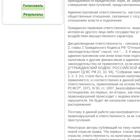
принадлежности юридических норм, их закре
совершение преступлений, предусмотренны
Административная ответственность- наступа
общественные отношения, связанные с гос
отношениях власти и подчинения.
Гражданско-правовая ответственность- выр
интересах другого лица либо государства у
воздействия имущественного характера.
Дисциплинарная ответственность - связана 
2, главы 1 Гражданского Кодекса РФ “Отнош
законодательством” гласит, что “.... 3. К 
административном или ином властном подчин
налоговым и другим финансовым и админис
законодательство не применяется, если ино
[2"ГРАЖДАНСКИЙ КОДЕКС РОССИЙСКОЙ ФЕДЕ
(принят ГД ФС РФ 21. 10. 94), "Собрание законо
2, п. 3. ]то, стало быть, в отношении нало
применяется, и соответственно в данной ра
ответственность, применяемая на основе Ко
РСФСР", 1971, N 50, ст. 1007. ]малоэффекти
потенциалом, во-первых, во-вторых, как по
правонарушений происходит с ведома и/или
нарушителя. Не будет же начальник серьезн
распоряжения.
Поэтому в данной работе рассматриваются
правонарушений и ответственность за их со
преступления.
Некоторые авторы публикаций на тему нал
новой отрасли права: “На первых этапах фо
отрасли, ответственность за налоговые пр
административной ответственности. В резул