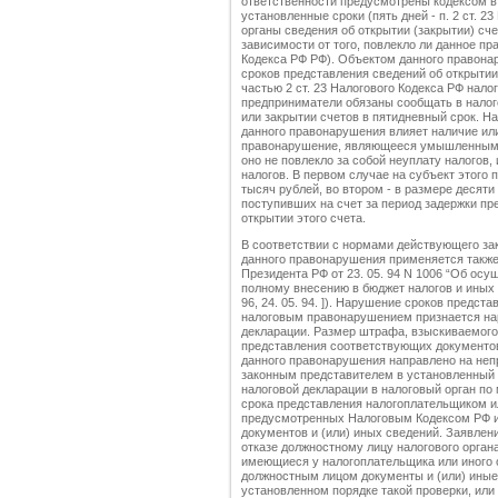
ответственности предусмотрены кодексом в
установленные сроки (пять дней - п. 2 ст. 2
органы сведения об открытии (закрытии) сч
зависимости от того, повлекло ли данное пр
Кодекса РФ РФ). Объектом данного правон
сроков представления сведений об открытии 
частью 2 ст. 23 Налогового Кодекса РФ нал
предприниматели обязаны сообщать в налого
или закрытии счетов в пятидневный срок. Н
данного правонарушения влияет наличие или
правонарушение, являющееся умышленным б
оно не повлекло за собой неуплату налогов, 
налогов. В первом случае на субъект этого
тысяч рублей, во втором - в размере десят
поступивших на счет за период задержки пр
открытии этого счета.
В соответствии с нормами действующего за
данного правонарушения применяется также 
Президента РФ от 23. 05. 94 N 1006 “Об ос
полному внесению в бюджет налогов и иных 
96, 24. 05. 94. ]). Нарушение сроков предст
налоговым правонарушением признается на
декларации. Размер штрафа, взыскиваемого 
представления соответствующих документов 
данного правонарушения направлено на неп
законным представителем в установленный 
налоговой декларации в налоговый орган по
срока представления налогоплательщиком и
предусмотренных Налоговым Кодексом РФ и 
документов и (или) иных сведений. Заявлен
отказе должностному лицу налогового орган
имеющиеся у налогоплательщика или иного 
должностным лицом документы и (или) иные
установленном порядке такой проверки, или