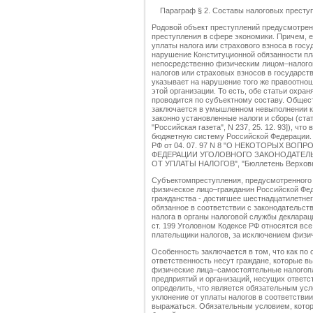
Параграф § 2. Составы налоговых преступ
Родовой объект преступлений предусмотренн
преступления в сфере экономики. Причем, е
уплаты налога или страхового взноса в гос
нарушение Конституционной обязанности пл
непосредственно физическим лицом–налогоп
налогов или страховых взносов в государс
указывает на нарушение того же правоотно
этой организации. То есть, обе статьи охра
проводится по субъектному составу. Общес
заключается в умышленном невыполнении ко
законно установленные налоги и сборы (ста
"Российская газета", N 237, 25. 12. 93]), ч
бюджетную систему Российской Федераци
РФ от 04. 07. 97 N 8 "О НЕКОТОРЫХ В
ФЕДЕРАЦИИ УГОЛОВНОГО ЗАКОНОДАТЕЛ
ОТ УПЛАТЫ НАЛОГОВ", "Бюллетень Верховног
Субъектомпреступления, предусмотренного 
физическое лицо–гражданин Российской Фед
гражданства - достигшее шестнадцатилетне
обязанное в соответствии с законодательст
налога в органы налоговой службы деклараци
ст. 199 Уголовном Кодексе РФ относятся вс
плательщики налогов, за исключением физич
Особенность заключается в том, что как по 
ответственность несут граждане, которые вы
физические лица–самостоятельные налогопл
предприятий и организаций, несущих ответс
определить, что является обязательным усл
уклонение от уплаты налогов в соответстви
выражаться. Обязательным условием, которо