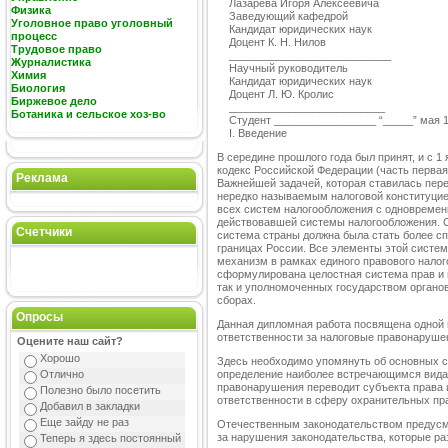
Лазарева Игоря Алексеевича
Физика
Заведующий кафедрой
Уголовное право уголовный
Кандидат юридических наук
процесс
Доцент К. Н. Нилов
Трудовое право
___________________________
Журналистика
Научный руководитель
Химия
Кандидат юридических наук
Биология
Доцент Л. Ю. Кролис
Биржевое дело
__________________________
Ботаника и сельское хоз-во
Студент _________________ “_____” мая 1
I. Введение
В середине прошлого года был принят, и с 1
кодекс Российской Федерации (часть первая) [
Реклама
Важнейшей задачей, которая ставилась пер
нередко называемым налоговой конституцие
всех систем налогообложения с одновремен
действовавшей системы налогообложения. С
Счетчики
система страны должна была стать более сп
границах России. Все элементы этой систе
механизм в рамках единого правового налог
сформулирована целостная система прав и 
так и уполномоченных государством органов
сборах.
Опросы
Данная дипломная работа посвящена одной 
ответственности за налоговые правонаруше
Оцените наш сайт?
Хорошо
Здесь необходимо упомянуть об основных с
Отлично
определение наиболее встречающимся вид
правонарушения переводит субъекта права 
Полезно было посетить
ответственности в сферу охранительных пр
Добавил в закладки
Еще зайду не раз
Отечественным законодательством предусм
за нарушения законодательства, которые ра
Теперь я здесь постоянный