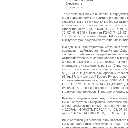
Виновность;
Наказуемость;
Те же признаки можно выделить в определе
правонарушением признается виновно сове
законодательства о налогах и сборах) деяни
налогового агента и их представителей, за
ответственность”. [37 "НАЛОГОВЫЙ КОД
31. 07. 98 N 146-ФЗ (принят ГД ФС РФ 16. 07. 9
106. ]То есть Налоговый Кодекс РФ сужает 
выступает уже родовой по отношению к нало
Исходным в характеристике указанных призн
поведения –действие или бездействие. Дейс
законного требования. Бездействие– пассив
Антиобщественностьдеяния определяется пр
деяние в рамках института административн
определяется законодательством. В частнос
платить законно установленные налоги и
ФЕДЕРАЦИИ" (принята всенародным голосовани
93, ст. 57. ]а Налоговый Кодекс РФ повторяет
установленные налоги и сборы. ” [39"
ПЕРВАЯ)" от 31. 07. 98 N 146-ФЗ (принят ГД Ф
08. 98, ст. 3. ]. Противоправностьзаключае
в данном случае нормы Налогового Кодекса.
Виновность деяние означает, что оно сове
вины –обязательный признак налогового пр
деяния административным правонарушен
ФЕДЕРАЦИИ (ЧАСТЬ ПЕРВАЯ)" от 31. 07. 98 N
газета", N 148-149, 06. 08. 98, ст. 109, п. 2. ]
Вина организации в совершении налогового
вины ее должностных лиц либо ее представи
совершение данного налогового правонаруш